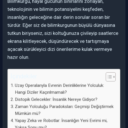
Bilimkurgu, hayal gücünün sınırlarını zorlayan,
teknolojinin ve bilimin potansiyelini keşfeden,
insanlığın geleceğine dair derin sorular soran bir
türdür. Eğer siz de bilimkurgunun büyülü dünyasına
tutkun biriyseniz, sizi koltuğunuza çivileyip saatlerce
ekrana kilitleyecek, düşündürecek ve tartışmaya
açacak sürükleyici dizi önerilerime kulak vermeye
hazır olun.
İçindekiler
Uzay Operalarıyla Evrenin Derinliklerine Yolculuk:
Hangi Diziler Kaçırılmamalı?
Distopik Gelecekler: İnsanlık Nereye Gidiyor?
Zaman Yolculuğu Paradoksları: Geçmişi Değiştirmek
Mümkün mü?
Yapay Zeka ve Robotlar: İnsanlığın Yeni Evrimi mi,
Yoksa Sonu mu?