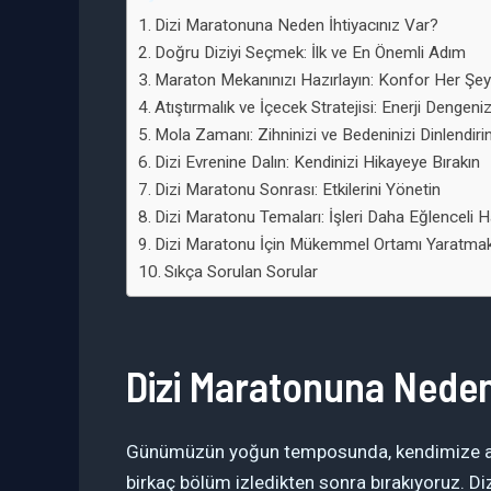
Dizi Maratonuna Neden İhtiyacınız Var?
Doğru Diziyi Seçmek: İlk ve En Önemli Adım
Maraton Mekanınızı Hazırlayın: Konfor Her Şeyd
Atıştırmalık ve İçecek Stratejisi: Enerji Dengeni
Mola Zamanı: Zihninizi ve Bedeninizi Dinlendiri
Dizi Evrenine Dalın: Kendinizi Hikayeye Bırakın
Dizi Maratonu Sonrası: Etkilerini Yönetin
Dizi Maratonu Temaları: İşleri Daha Eğlenceli Ha
Dizi Maratonu İçin Mükemmel Ortamı Yaratmak: 
Sıkça Sorulan Sorular
Dizi Maratonuna Neden 
Günümüzün yoğun temposunda, kendimize ayır
birkaç bölüm izledikten sonra bırakıyoruz. Di