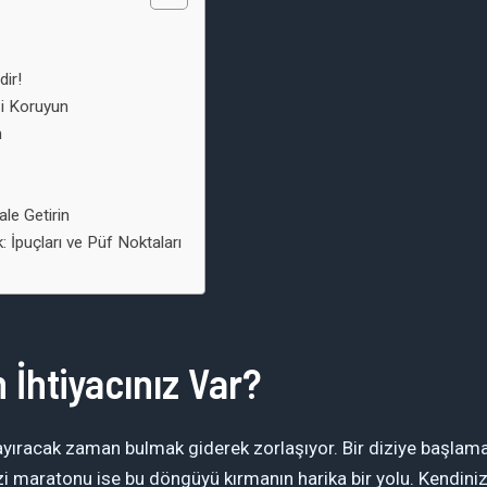
ir!
zi Koruyun
n
le Getirin
İpuçları ve Püf Noktaları
İhtiyacınız Var?
acak zaman bulmak giderek zorlaşıyor. Bir diziye başlamak 
zi maratonu ise bu döngüyü kırmanın harika bir yolu. Kendiniz