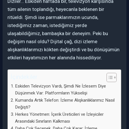
Diziler… Eskiden haftada bir, televizyon karşısında
tüm ailenin toplandığı, heyecanla beklenen bir
ritüeldi. Şimdi ise parmaklarımızın ucunda,
istediğimiz zaman, istediğimiz yerde
ulaşabildiğimiz, bambaşka bir deneyim. Peki bu
değişim nasıl oldu? Dijital çağ, dizi izleme
alışkanlıklarımızı kökten değiştirdi ve bu dönüşümün
etkileri hayatımızın her alanında hissediliyor.
İçindekiler
Eskiden Televizyon Vardı, Şimdi Ne İzlesem Diye
Düşünmek Var: Platformların Yükselişi
Kumanda Artık Telefon: İzleme Alışkanlıklarımız Nasıl
Değişti?
Herkes Yönetmen: İçerik Üreticileri ve İzleyiciler
Arasındaki Sınırların Kalkması
Daha Çok Seçenek, Daha Çok Karar: İzleme